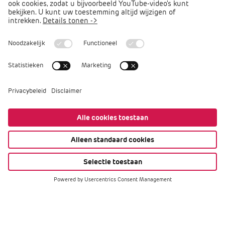
Arbocatalogus PO
Arbomeester