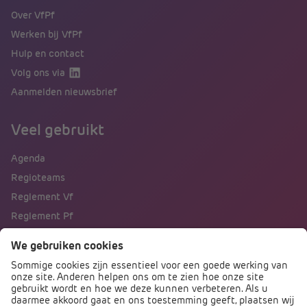
Over VfPf
Werken bij VfPf
Hulp en contact
Volg ons via
Aanmelden nieuwsbrief
Veel gebruikt
Agenda
Regioteams
Reglement Vf
Reglement Pf
Naar portalen
Direct naar
Podcast PO praat