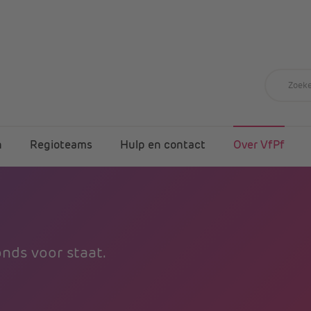
n
Regioteams
Hulp en contact
Over VfPf
nds voor staat.