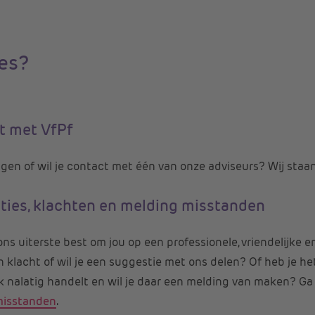
ies?
t met VfPf
agen of wil je contact met één van onze adviseurs? Wij staan 
ties, klachten en melding misstanden
ns uiterste best om jou op een professionele, vriendelijke en
n klacht of wil je een suggestie met ons delen? Of heb je 
jk nalatig handelt en wil je daar een melding van maken? G
misstanden
.