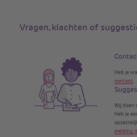
Vragen, klachten of suggest
Contac
Heb je vr
contact
.
Sugges
Wij doen o
Heb je ee
opzetteli
melding 