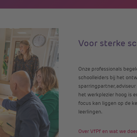
Voor sterke s
Onze professionals bege
schoolleiders bij het ont
sparringpartner, adviseu
het werkplezier hoog is e
focus kan liggen op de ke
leerlingen.
Over VfPf en wat we doe