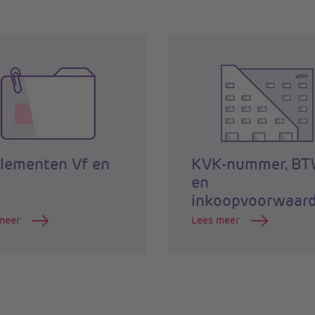
lementen Vf en
KVK-nummer, B
en
inkoopvoorwaar
meer
Lees meer