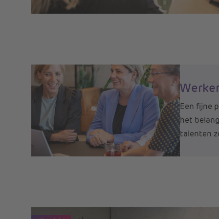
Werken
Een fijne 
het belang
talenten z