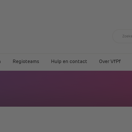
n
Regioteams
Hulp en contact
Over VfPf