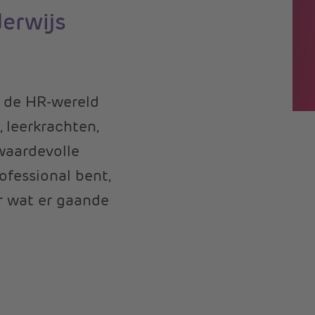
derwijs
 de HR-wereld
 leerkrachten,
waardevolle
ofessional bent,
r wat er gaande