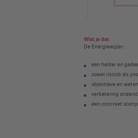
Wist je dat
De Energiewijzer:
een helder en gede
zowel risico's als p
objectieve en wete
verbetering onderst
een concreet startp