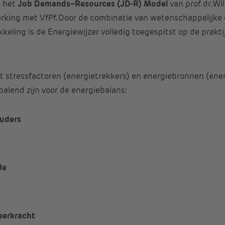
p het
Job Demands–Resources (JD-R) Model
van prof. dr. W
rking met VfPf. Door de combinatie van wetenschappelijk
keling is de Energiewijzer volledig toegespitst op de prakti
t stressfactoren (energietrekkers) en energiebronnen (ener
alend zijn voor de energiebalans:
ouders
de
eerkracht