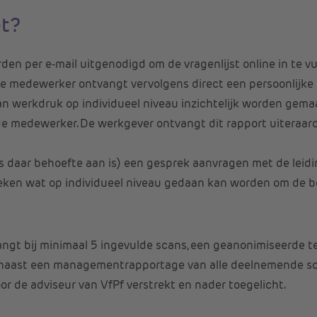
et?
 per e-mail uitgenodigd om de vragenlijst online in te vul
e medewerker ontvangt vervolgens direct een persoonlijke r
 werkdruk op individueel niveau inzichtelijk worden gemaakt
e medewerker. De werkgever ontvangt dit rapport uiteraard
 daar behoefte aan is) een gesprek aanvragen met de leidi
eken wat op individueel niveau gedaan kan worden om de b
angt bij minimaal 5 ingevulde scans, een geanonimiseerde 
naast een managementrapportage van alle deelnemende sc
r de adviseur van VfPf verstrekt en nader toegelicht.