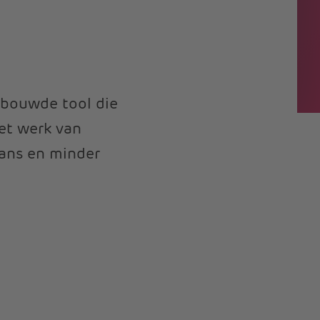
rbouwde tool die
het werk van
lans en minder