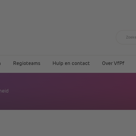
n
Regioteams
Hulp en contact
Over VfPf
heid