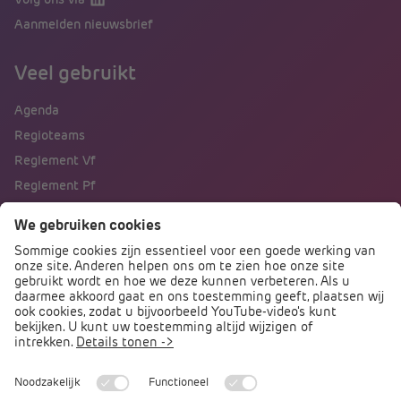
Aanmelden nieuwsbrief
Veel gebruikt
Agenda
Regioteams
Reglement Vf
Reglement Pf
Naar portalen
Direct naar
Podcast PO praat
Arbocatalogus PO
Arbomeester