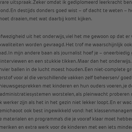
 rare uitspraak. Zeker omdat ik gediplomeerd leerkracht ben 
stond. En destijds donders goed wist – of dacht te weten – h
oet draaien, met wat daarbij komt kijken.
fwezigheid uit het onderwijs, viel het me gewoon op dat er 
 kwaliteiten worden gevraagd. Het trof me waarschijnlijk oo
had. In mijn andere baan als journalist hoef je – oneerbied
interviewen en een stukkie tikken. Maar dan het onderwijs. 
vier ballen in de lucht moest houden. Een niet-complete gr
rstof voor al die verschillende vakken zelf beheersen/ goe
nieuwsgesprekken met kinderen en hun ouders voeren, je d
administratiesystemen worstelen, als pleinwacht proberen ru
werker zijn als het in het gezin niet lekker loopt. En er wac
 semichaoot ook best ingewikkeld vond: het klassenmanageme
e materialen en programma’s die je vooraf klaar moet hebben 
meriken en extra werk voor de kinderen met een iets minder 