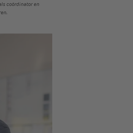
als coördinator en
ren.