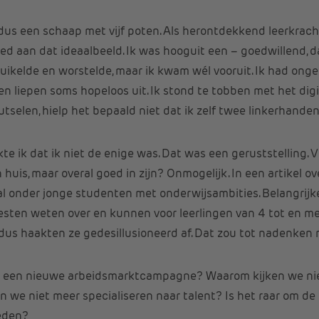
 dus een schaap met vijf poten. Als herontdekkend leerkrach
deed aan dat ideaalbeeld. Ik was hooguit een – goedwillend, 
truikelde en worstelde, maar ik kwam wél vooruit. Ik had ongelo
en liepen soms hopeloos uit. Ik stond te tobben met het digi
tselen, hielp het bepaald niet dat ik zelf twee linkerhanden
 ik dat ik niet de enige was. Dat was een geruststelling. V
huis, maar overal goed in zijn? Onmogelijk. In een artikel ov
val onder jonge studenten met onderwijsambities. Belangrij
esten weten over en kunnen voor leerlingen van 4 tot en met
 dus haakten ze gedesillusioneerd af. Dat zou tot nadenke
or een nieuwe arbeidsmarktcampagne? Waarom kijken we niet
n we niet meer specialiseren naar talent? Is het raar om de
eden?