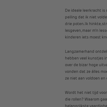
De ideale leerkracht is
peiling dat ik niet vol
drie poten. Ik hinkte, s
lesgeven, maar m’n less
kinderen iets moest knu
Langzamerhand ontdekte
hebben veel kunstjes in 
over de bizar hoge uit
vonden dat ze álles mo
ze niet aan voldoen en
Wordt het niet tijd vo
die rollen? Waarom gaa
belangrijkste vaardigh