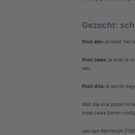
Gezocht: sch
Poot één:
je moet het l
Poot twee
: je doet je 
vak.
Poot drie:
je wordt bege
Met die drie poten hink
maar twee benen nodig 
Leo van Marrewijk (1965