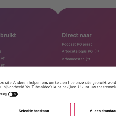
ebruikt
Direct naar
Podcast PO praat
s
Arbocatalogus PO
 Vf
Arbomeester
 Pf
len