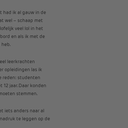
t had ik al gauw in de
dat wel – schaap met
felijk veel lol in het
bord en als ik met de
 heb.
eel leerkrachten
er opleidingen las ik
ke reden: studenten
 12 jaar. Daar konden
n moeten stemmen.
 iets anders naar al
 nadruk te leggen op de