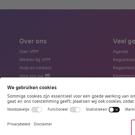
Over ons
Veel g
Over VfPf
Agenda
Werken bij VfPf
Regioteam
Hulp en contact
Reglement
Volg ons via
Reglement
Aanmelden nieuwsbrief
Naar porta
Privacy
Cookies
Disclaimer