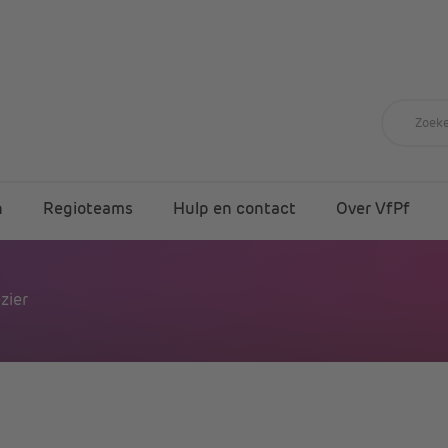
n
Regioteams
Hulp en contact
Over VfPf
zier