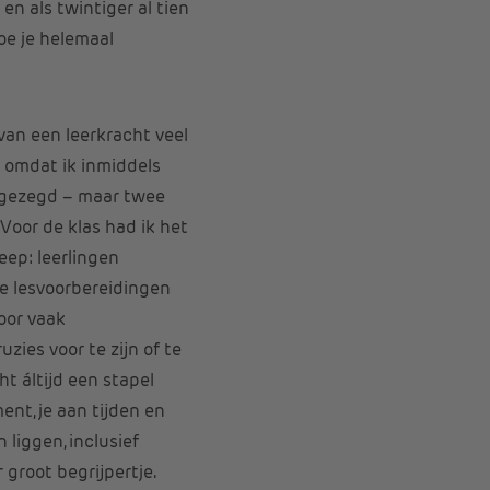
en als twintiger al tien
oe je helemaal
van een leerkracht veel
k omdat ik inmiddels
ig gezegd – maar twee
Voor de klas had ik het
eep: leerlingen
de lesvoorbereidingen
oor vaak
zies voor te zijn of te
ht áltijd een stapel
nt, je aan tijden en
liggen, inclusief
groot begrijpertje.