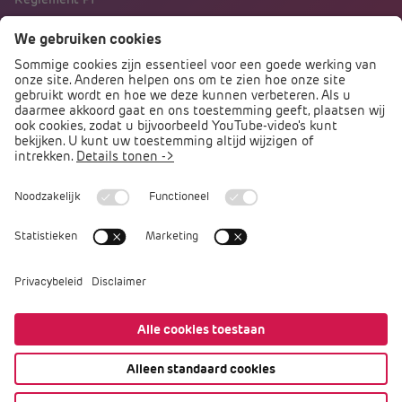
Naar portalen
Direct naar
Podcast PO praat
Arbocatalogus PO
Arbomeester