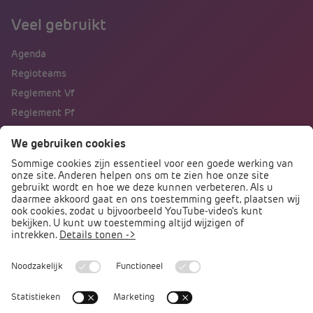
Veel gebruikt
Agenda
Regioteams
Reglement Vf
Reglement Pf
Naar portalen
Direct naar
Podcast PO praat
Arbocatalogus PO
Arbomeester