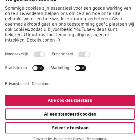
Direct naar
Podcast PO praat
Arbocatalogus PO
Arbomeester