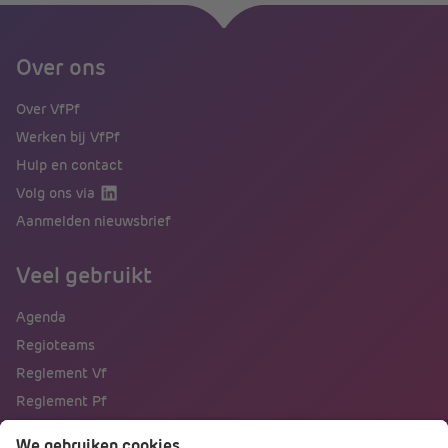
Over ons
Over VfPf
Werken bij VfPf
Hulp en contact
Volg ons via
Aanmelden nieuwsbrief
Veel gebruikt
Agenda
Regioteams
Reglement Vf
Reglement Pf
Naar portalen