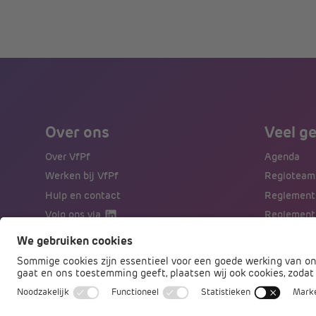
Over ons
Veel g
Over VfPf
Agenda
Werken bij VfPf
Regioteam
Hulp en contact
Reglement
Volg ons via
Reglement
Aanmelden nieuwsbrief
Naar porta