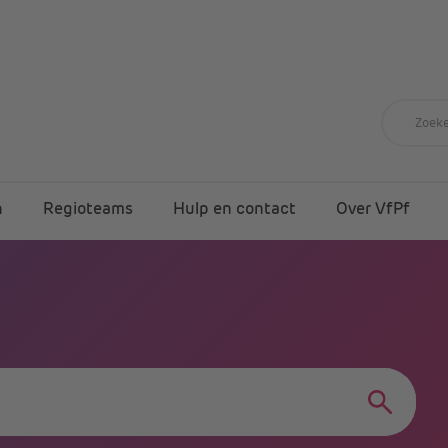
n
Regioteams
Hulp en contact
Over VfPf