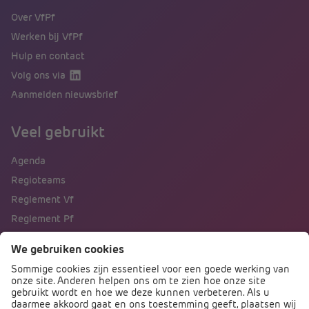
Over VfPf
Werken bij VfPf
Hulp en contact
Volg ons via
Aanmelden nieuwsbrief
Veel gebruikt
Agenda
Regioteams
Reglement Vf
Reglement Pf
Naar portalen
Direct naar
Podcast PO praat