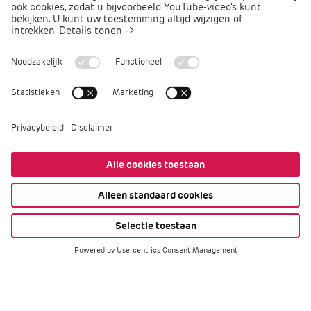
Arbocatalogus PO
Arbomeester
Filters