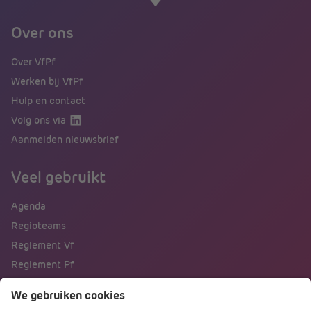
Over ons
Over VfPf
Werken bij VfPf
Hulp en contact
Volg ons via
Aanmelden nieuwsbrief
Veel gebruikt
Agenda
Regioteams
Reglement Vf
Reglement Pf
Naar portalen