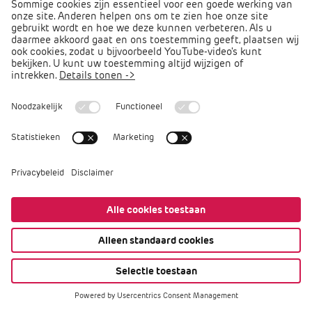
Direct naar
Podcast PO praat
Arbocatalogus PO
Arbomeester