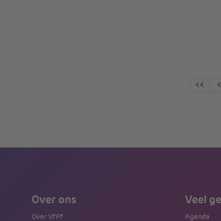
<<
Over ons
Veel g
Over VfPf
Agenda