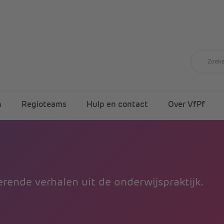
n
Regioteams
Hulp en contact
Over VfPf
rende verhalen uit de onderwijspraktijk.