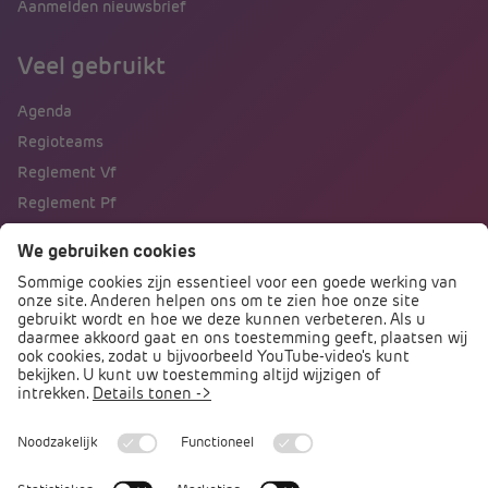
Aanmelden nieuwsbrief
Veel gebruikt
Agenda
Regioteams
Reglement Vf
Reglement Pf
Naar portalen
Direct naar
Podcast PO praat
Arbocatalogus PO
Arbomeester