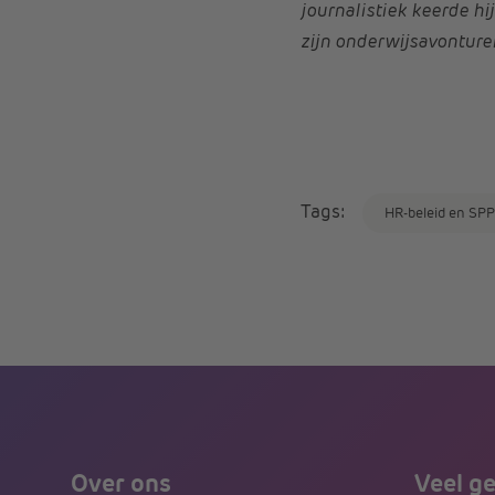
journalistiek keerde hij
zijn onderwijsavonture
Tags:
HR-beleid en SPP
Over ons
Veel g