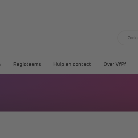
n
Regioteams
Hulp en contact
Over VfPf