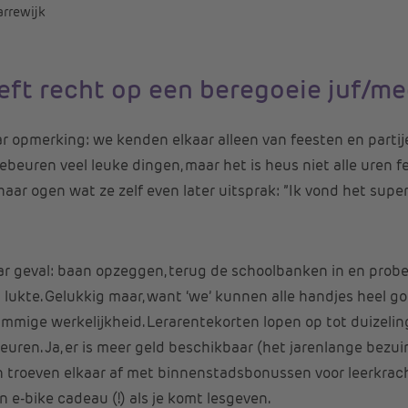
rrewijk
eft recht op een beregoeie juf/me
r opmerking: we kenden elkaar alleen van feesten en partij
gebeuren veel leuke dingen, maar het is heus niet alle uren f
haar ogen wat ze zelf even later uitsprak: ”Ik vond het superl
ar geval: baan opzeggen, terug de schoolbanken in en probe
at lukte. Gelukkig maar, want ‘we’ kunnen alle handjes heel g
rimmige werkelijkheid. Lerarentekorten lopen op tot duize
euren. Ja, er is meer geld beschikbaar (het jarenlange bez
en troeven elkaar af met binnenstadsbonussen voor leerkrach
 e-bike cadeau (!) als je komt lesgeven.