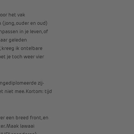
voor het vak
n (jong, ouder en oud)
assen in je leven, of
jaar geleden
 kreeg ik ontelbare
oet je toch weer vier
ongediplomeerde zij-
 niet mee. Kortom: tijd
er een breed front, en
ter. Maak lawaai