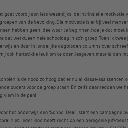
t gaat voorbij aan iets wezenlijks: de intrinsieke motivatie 
groepen van de bevolking. Die motivatie is er bij veel mense
nsen hebben geen idee waar te beginnen, hoe je dat moet inp
 dat werkt, een hele schooldag in zo’n groep. Toen ik twee 
rwijs en daar in landelijke dagbladen columns over schreef,
 mij ook hartstikke leuk om te doen, lesgeven, maar ja, dan m
 scholen is de nood zo hoog dat er nu al klasse-assistenten, 
nde ouders voor de groep staan. En zelfs daar redden we het
ng, vlam in de pan!
oor het onderwijs, een ‘School Deal’: start een campagne ov
ral niet: ieder kind heeft recht op een beregoeie juf/mees