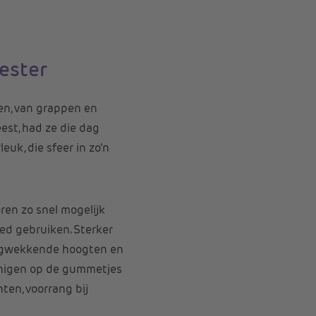
ester
en, van grappen en
eest, had ze die dag
euk, die sfeer in zo’n
ren zo snel mogelijk
oed gebruiken. Sterker
lingwekkende hoogten en
uinigen op de gummetjes
ten, voorrang bij