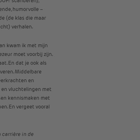
UF!’ scanderen),
ende, humorvolle –
e (de klas die maar
cht) verhalen.
aan kwam ik met mijn
zeur moet voorbij zijn.
t. En dat je ook als
everen. Middelbare
eerkrachten en
s en vluchtelingen met
ensen kennismaken met
ben. En vergeet vooral
 carrière in de