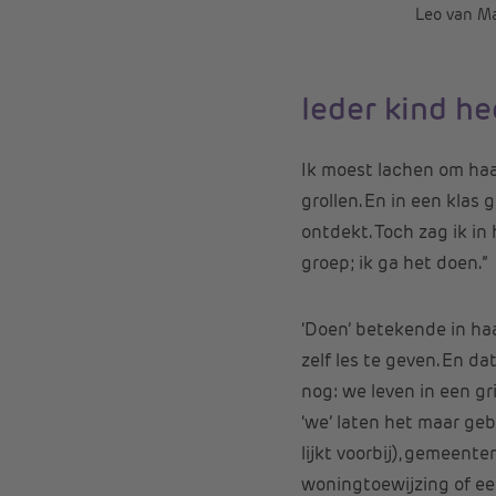
Leo van Ma
Ieder kind he
Ik moest lachen om haa
grollen. En in een klas 
ontdekt. Toch zag ik in 
groep; ik ga het doen.”
‘Doen’ betekende in ha
zelf les te geven. En d
nog: we leven in een g
‘we’ laten het maar geb
lijkt voorbij), gemeent
woningtoewijzing of een