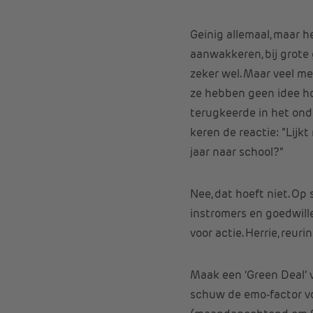
Geinig allemaal, maar he
aanwakkeren, bij grote 
zeker wel. Maar veel me
ze hebben geen idee hoe
terugkeerde in het onde
keren de reactie: ”Lijkt
jaar naar school?”
Nee, dat hoeft niet. Op
instromers en goedwille
voor actie. Herrie, reuri
Maak een ‘Green Deal’ v
schuw de emo-factor voo