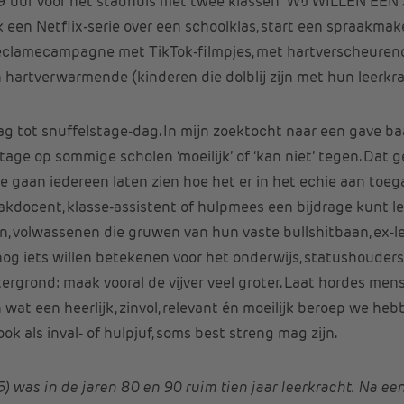
uur voor het stadhuis met twee klassen ‘WIJ WILLEN EEN J
 een Netflix-serie over een schoolklas, start een spraakmak
 reclamecampagne met TikTok-filmpjes, met hartverscheurend
 hartverwarmende (kinderen die dolblij zijn met hun leerkra
ag tot snuffelstage-dag. In mijn zoektocht naar een gave b
age op sommige scholen ‘moeilijk’ of ‘kan niet’ tegen. Dat ge
 gaan iedereen laten zien hoe het er in het echie aan toegaa
vakdocent, klasse-assistent of hulpmees een bijdrage kunt l
n, volwassenen die gruwen van hun vaste bullshitbaan, ex-l
nog iets willen betekenen voor het onderwijs, statushouder
rgrond: maak vooral de vijver veel groter. Laat hordes m
 wat een heerlijk, zinvol, relevant én moeilijk beroep we heb
 ook als inval- of hulpjuf, soms best streng mag zijn.
) was in de jaren 80 en 90 ruim tien jaar leerkracht. Na een