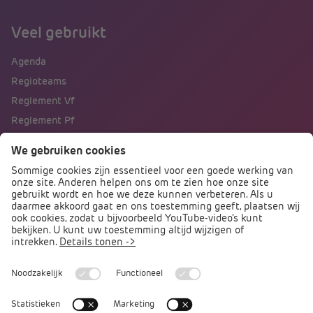
Veel gebruikt
Agenda
Regioteams
Reglement Vf
Reglement Pf
Naar portalen
Direct naar
Podcast PO praat
Arbocatalogus PO
Arbomeester