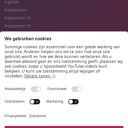
Agenda
Regioteams
Reglement Vf
Reglement Pf
Naar portalen
Direct naar
Podcast PO praat
Arbocatalogus PO
Arbomeester