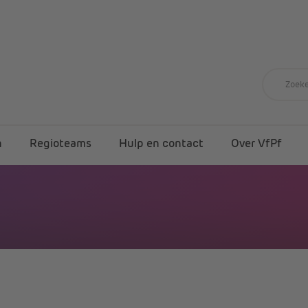
n
Regioteams
Hulp en contact
Over VfPf