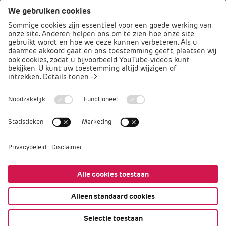
Naar portalen
Direct naar
Podcast PO praat
Arbocatalogus PO
Arbomeester