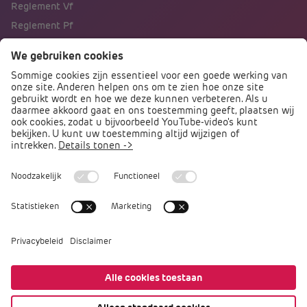
Reglement Vf
Reglement Pf
Naar portalen
Direct naar
Podcast PO praat
Arbocatalogus PO
Arbomeester