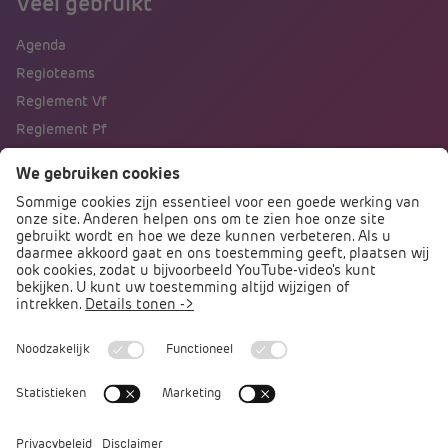
Veel gebruikt
Agenda
Regioteams
Reglement Vf
Reglement Pf
Naar portalen
Direct naar
Podcast PO praat
Arbocatalogus PO
Arbomeester