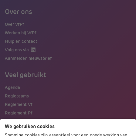
Over ons
Over VfPf
Werken bij VfPf
Hulp en contact
Volg ons via
Aanmelden nieuwsbrief
Veel gebruikt
Agenda
Regioteams
Reglement Vf
Reglement Pf
Naar portalen