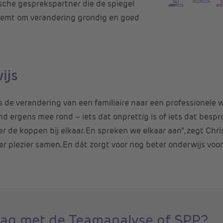
tische gesprekspartner die de spiegel
eemt om verandering grondig en goed
ijs
s de verandering van een familiaire naar een professionele 
nd ergens mee rond – iets dat onprettig is of iets dat bes
 de koppen bij elkaar. En spreken we elkaar aan”, zegt Chri
 plezier samen. En dát zorgt voor nog beter onderwijs voor
lag met de Teamanalyse of SPP?