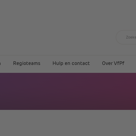
n
Regioteams
Hulp en contact
Over VfPf