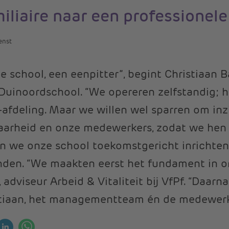
iliaire naar een professionele
enst
ine school, een eenpitter”, begint Christiaan 
 Duinoordschool. “We opereren zelfstandig;
afdeling. Maar we willen wel sparren om inzi
aarheid en onze medewerkers, zodat we hen
 én we onze school toekomstgericht inrichten
nden. “We maakten eerst het fundament in or
 adviseur Arbeid & Vitaliteit bij VfPf. “Daarn
stiaan, het managementteam én de medewerk