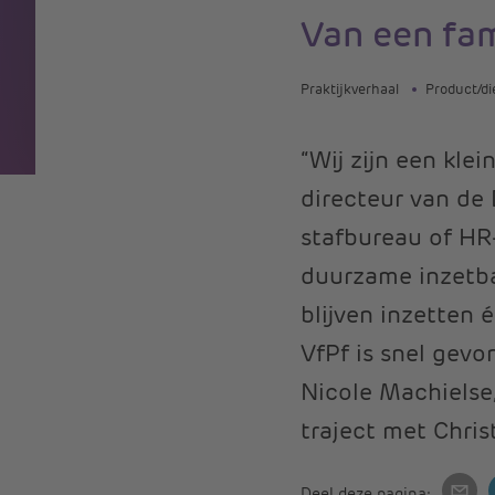
Van een fam
Praktijkverhaal
Product/di
“Wij zijn een kle
directeur van de
stafbureau of HR-
duurzame inzetb
blijven inzetten
VfPf is snel gevo
Nicole Machielse,
traject met Chri
Deel deze pagina: