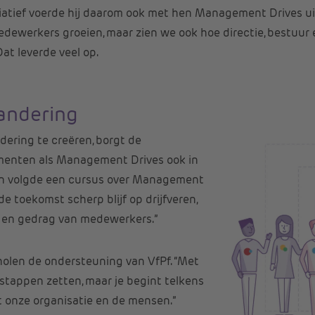
tiatief voerde hij daarom ook met hen Management Drives ui
dewerkers groeien, maar zien we ook hoe directie, bestuu
at leverde veel op.
randering
dering te creëren, borgt de
menten als Management Drives ook in
aan volgde een cursus over Management
 de toekomst scherp blijf op drijfveren,
n en gedrag van medewerkers.”
holen de ondersteuning van VfPf. “Met
 stappen zetten, maar je begint telkens
t onze organisatie en de mensen.”