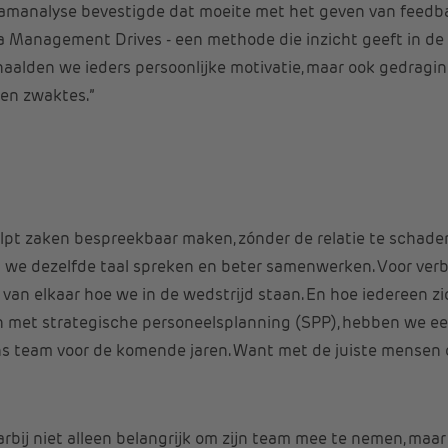
eamanalyse bevestigde dat moeite met het geven van feedb
ia Management Drives - een methode die inzicht geeft in de 
alden we ieders persoonlijke motivatie, maar ook gedraging
 en zwaktes.”
l
t zaken bespreekbaar maken, zónder de relatie te schaden.
at we dezelfde taal spreken en beter samenwerken. Voor ver
van elkaar hoe we in de wedstrijd staan. En hoe iedereen zic
 met strategische personeelsplanning (SPP), hebben we een
ns team voor de komende jaren. Want met de juiste mensen op
rbij niet alleen belangrijk om zijn team mee te nemen, maa