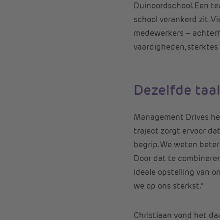
Duinoordschool. Een t
school verankerd zit. V
medewerkers – achterha
vaardigheden, sterktes
Dezelfde taa
Management Drives help
traject zorgt ervoor d
begrip. We weten beter 
Door dat te combineren
ideale opstelling van o
we op ons sterkst.”
Christiaan vond het daa