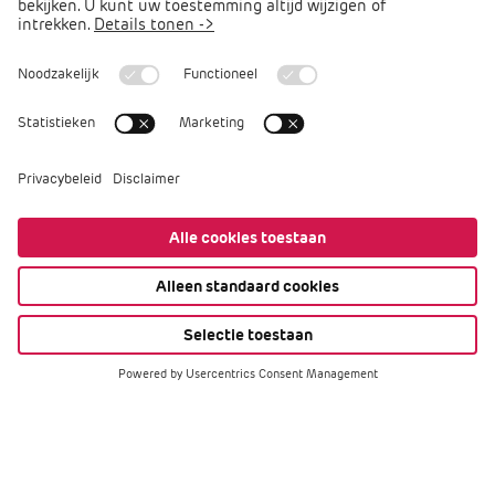
Arbocatalogus PO
Arbomeester