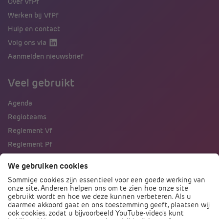
Over VfPf
Werken bij VfPf
Hulp en contact
Volg ons via
Aanmelden nieuwsbrief
Veel gebruikt
Agenda
Regioteams
Reglement Vf
Reglement Pf
Naar portalen
Direct naar
Podcast PO praat