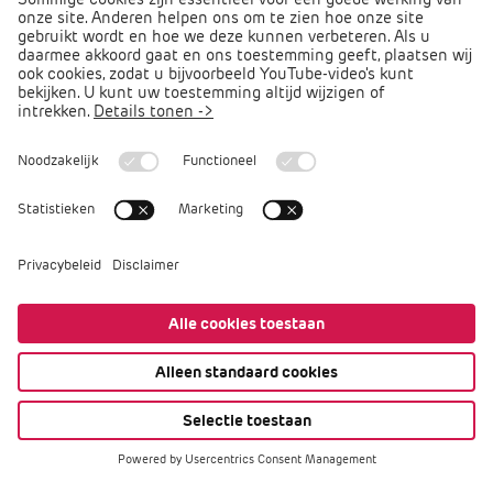
Direct naar
Podcast PO praat
Arbocatalogus PO
Arbomeester