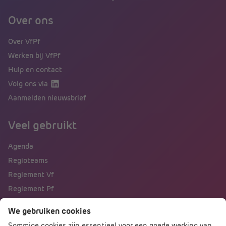
Over ons
Over VfPf
Werken bij VfPf
Hulp en contact
Volg ons via
Aanmelden nieuwsbrief
Veel gebruikt
Agenda
Regioteams
Reglement Vf
Reglement Pf
Naar portalen