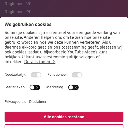
Reglement Vf
Reglement Pf
Naar portalen
Direct naar
Podcast PO praat
Arbocatalogus PO
Arbomeester