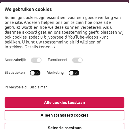
Naar portalen
Direct naar
Podcast PO praat
Arbocatalogus PO
Arbomeester