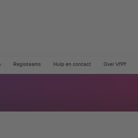
n
Regioteams
Hulp en contact
Over VfPf