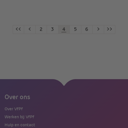
<<
<
2
3
4
5
6
>
>>
Over ons
Over VfPf
Werken bij VfPf
Hulp en contact