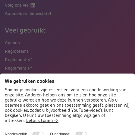
Volg ons via
Aanmelden nieuwsbrief
Veel gebruikt
Agenda
Regioteams
Reglement Vf
Reglement Pf
Naar portalen
Direct naar
Podcast PO praat
Arbocatalogus PO
Arbomeester