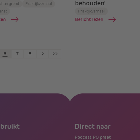
behouden’
chtergrond
Praktijkverhaal
enst
Praktijkverhaal
zen
Bericht lezen
6
7
8
>
>>
ebruikt
Direct naar
Podcast PO praat