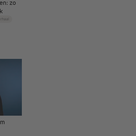
en: zo
jk
erhaal
om