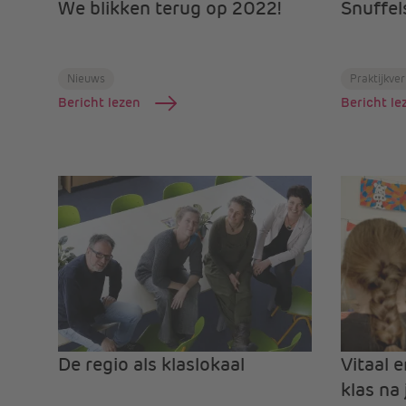
We blikken terug op 2022!
Snuffel
Nieuws
Praktijkve
Bericht lezen
Bericht le
De regio als klaslokaal
Vitaal 
klas na