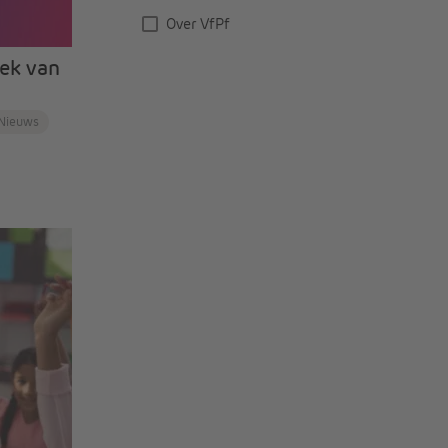
Over VfPf
eek van
Nieuws