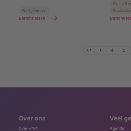
Kennis & a
Praktijkverhaal
Product/di
Bericht lezen
Bericht le
<<
<
4
5
Over ons
Veel g
Over VfPf
Agenda