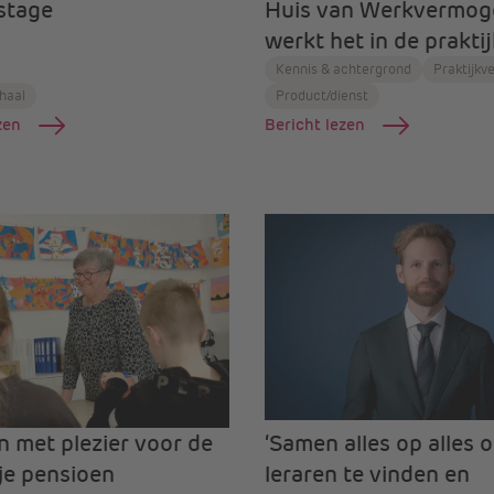
stage
Huis van Werkvermog
werkt het in de prakti
Kennis & achtergrond
Praktijkv
rhaal
Product/dienst
zen
Bericht lezen
en met plezier voor de
‘Samen alles op alles 
 je pensioen
leraren te vinden en