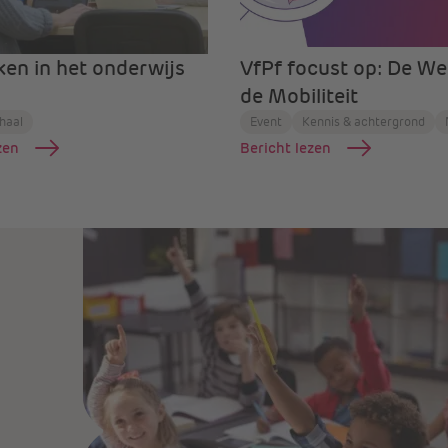
en in het onderwijs
VfPf focust op: De W
de Mobiliteit
rhaal
Event
Kennis & achtergrond
zen
Bericht lezen