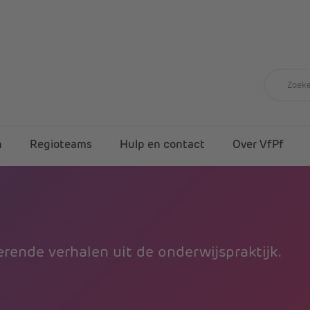
n
Regioteams
Hulp en contact
Over VfPf
rende verhalen uit de onderwijspraktijk.