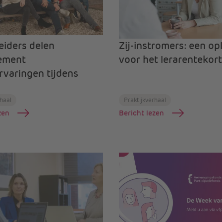
eiders delen
Zij-instromers: een op
ement
voor het lerarentekor
rvaringen tijdens
rhaal
Praktijkverhaal
zen
Bericht lezen