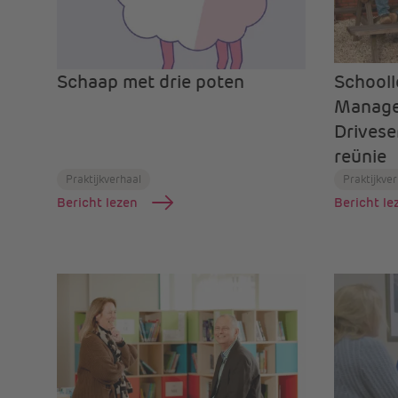
Schaap met drie poten
Schooll
Manag
Drivese
reünie
Praktijkverhaal
Praktijkve
Bericht lezen
Bericht le