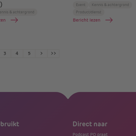
)
Event
Kennis & achtergrond
ennis & achtergrond
Product/dienst
zen
Bericht lezen
3
4
5
>
>>
ebruikt
Direct naar
Podcast PO praat