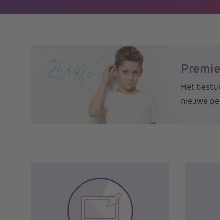
Premie
Het bestuu
nieuwe per