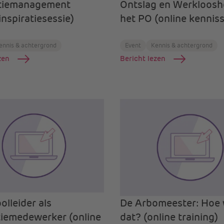
tiemanagement
Ontslag en Werklooshe
inspiratiesessie)
het PO (online kenniss
ennis & achtergrond
Event
Kennis & achtergrond
zen
Bericht lezen
olleider als
De Arbomeester: Hoe 
iemedewerker (online
dat? (online training)