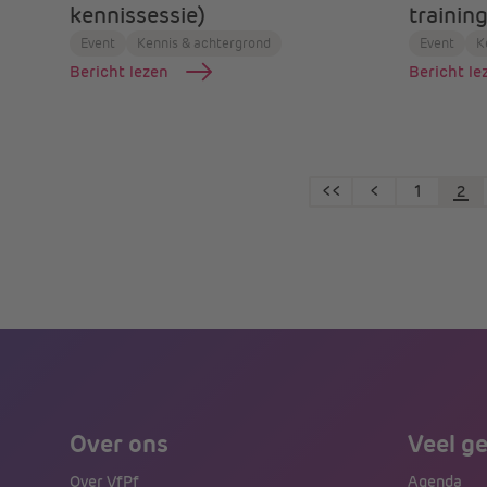
kennissessie)
training
Event
Kennis & achtergrond
Event
K
Bericht lezen
Bericht le
<<
<
1
2
Over ons
Veel g
Over VfPf
Agenda