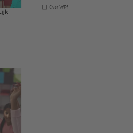
Over VfPf
ijk