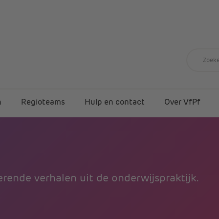
n
Regioteams
Hulp en contact
Over VfPf
rende verhalen uit de onderwijspraktijk.