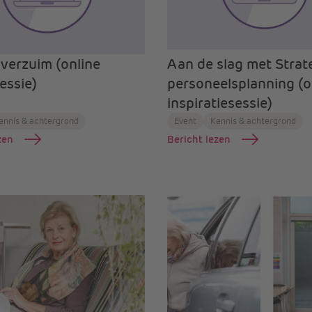
 verzuim (online
Aan de slag met Strat
essie)
personeelsplanning (o
inspiratiesessie)
ennis & achtergrond
Event
Kennis & achtergrond
zen
Bericht lezen