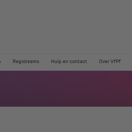
n
Regioteams
Hulp en contact
Over VfPf