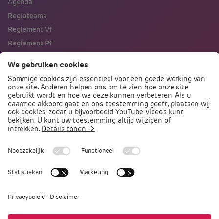
Agenda
Regioteams
Reglement Vf
Reglement Pf
Naar portalen
Direct naar
Podcast PO praat
Arbocatalogus PO
Arbomeester