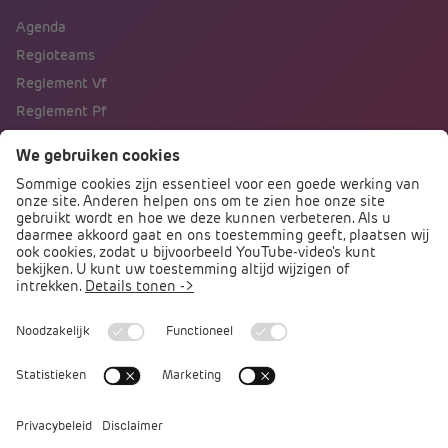
Agenda
Regioteams
Reglement Vf
Reglement Pf
Naar portalen
Direct naar
Podcast PO praat
Arbocatalogus PO
Arbomeester