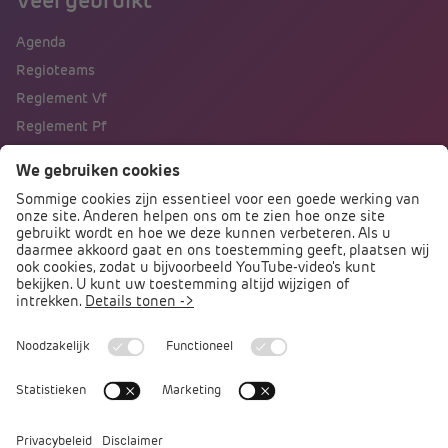
Veel gebruikt
Agenda
Regioteams
Reglement Vf
Reglement Pf
Naar portalen
Direct naar
Podcast PO praat
Arbocatalogus PO
Arbomeester