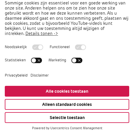
Direct naar
Podcast PO praat
Arbocatalogus PO
Arbomeester