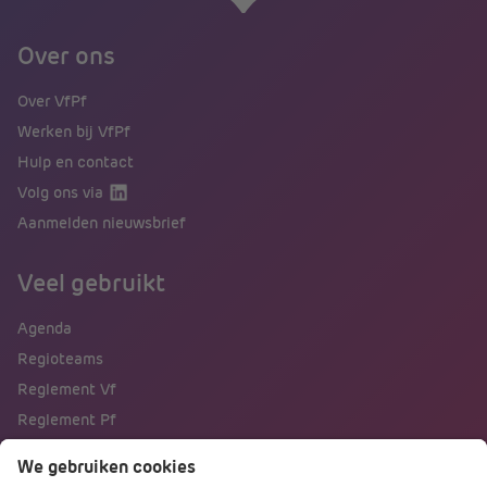
Over ons
Over VfPf
Werken bij VfPf
Hulp en contact
Volg ons via
Aanmelden nieuwsbrief
Veel gebruikt
Agenda
Regioteams
Reglement Vf
Reglement Pf
Naar portalen